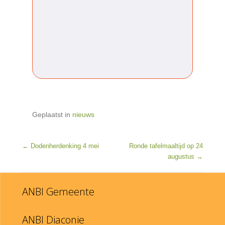
Geplaatst in
nieuws
BERICHTNAVIGATIE
←
Dodenherdenking 4 mei
Ronde tafelmaaltijd op 24
augustus
→
ANBI Gemeente
ANBI Diaconie