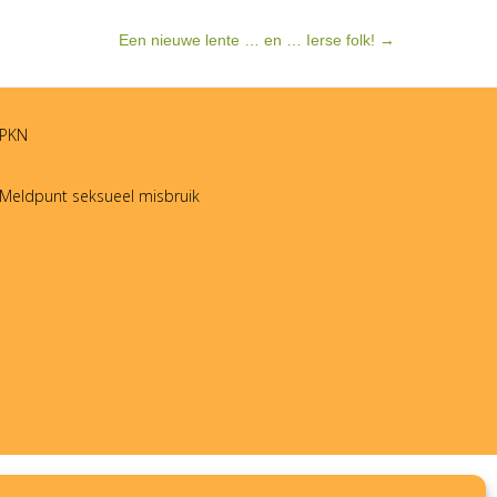
Een nieuwe lente … en … Ierse folk!
→
PKN
Meldpunt seksueel misbruik