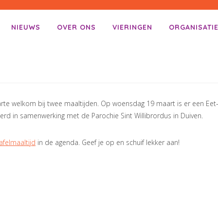
NIEUWS
OVER ONS
VIERINGEN
ORGANISATI
enu
ar inhoud
arte welkom bij twee maaltijden. Op woensdag 19 maart is er een E
erd in samenwerking met de Parochie Sint Willibrordus in Duiven.
felmaaltijd
in de agenda. Geef je op en schuif lekker aan!