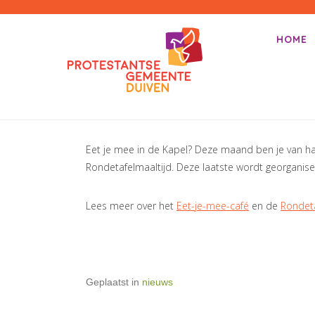
PKN-Duiven
HOME
Primair m
Spring na
Eet je mee in de Kapel? Deze maand ben je van h
Rondetafelmaaltijd. Deze laatste wordt georganise
Lees meer over het
Eet-je-mee-café
en de
Rondeta
Geplaatst in
nieuws