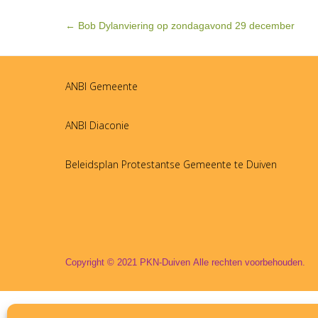
BERICHTNAVIGATIE
←
Bob Dylanviering op zondagavond 29 december
ANBI Gemeente
ANBI Diaconie
Beleidsplan Protestantse Gemeente te Duiven
Copyright © 2021
PKN-Duiven
Alle rechten voorbehouden.