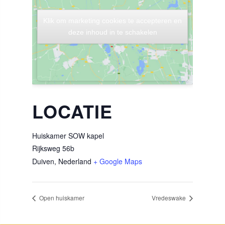
Klik om marketing cookies te accepteren en
Klik om marketing cookies te accepteren en
deze inhoud in te schakelen
deze inhoud in te schakelen
LOCATIE
Huiskamer SOW kapel
Rijksweg 56b
Duiven
,
Nederland
+ Google Maps
Open huiskamer
Vredeswake