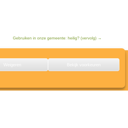
Gebruiken in onze gemeente: heilig? (vervolg)
→
PKN
Weigeren
Bekijk voorkeuren
Meldpunt seksueel misbruik