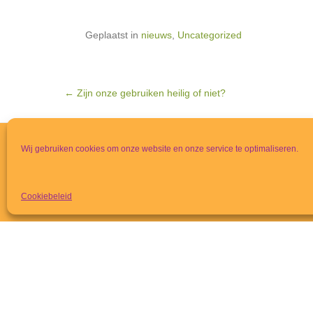
Geplaatst in
nieuws
,
Uncategorized
BERICHTNAVIGATIE
←
Zijn onze gebruiken heilig of niet?
Wij gebruiken cookies om onze website en onze service te optimaliseren.
ANBI Gemeente
ANBI Diaconie
Cookiebeleid
Beleidsplan Protestantse Gemeente te Duiven