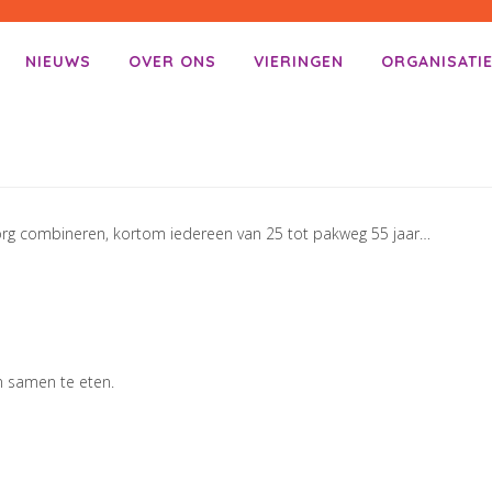
NIEUWS
OVER ONS
VIERINGEN
ORGANISATI
enu
ar inhoud
zorg combineren, kortom iedereen van 25 tot pakweg 55 jaar…
 samen te eten.