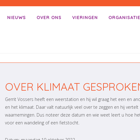
NIEUWS
OVER ONS
VIERINGEN
ORGANISATI
enu
ar inhoud
OVER KLIMAAT GESPROKE
Gerrit Vossers heeft een weerstation en hij wil graag het een en and
en het klimaat. Daar valt natuurlijk veel over te zeggen en hij vertelt
waarnemingen. Dus noteer deze datum en wie weet leert u hoe het w
voor een wandeling of een fietstocht.
Datum: maandag 10 oktober 2022