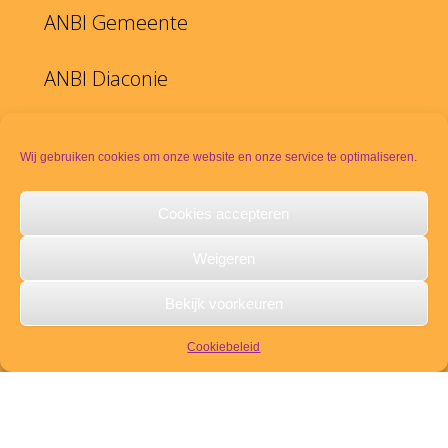
ANBI Gemeente
ANBI Diaconie
Beleidsplan Protestantse Gemeente te
Wij gebruiken cookies om onze website en onze service te optimaliseren.
Duiven
Cookies accepteren
Weigeren
YouTube kanaal PKN Duiven
Bekijk voorkeuren
Disclaimer
Cookiebeleid
PKN