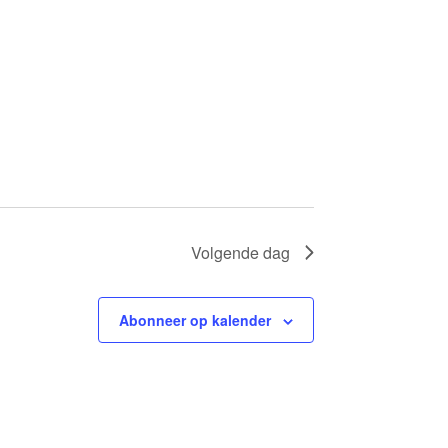
T
W
E
E
R
G
A
V
Volgende dag
E
N
Abonneer op kalender
N
A
V