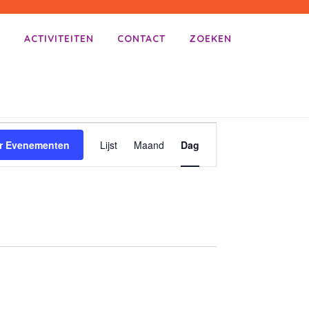
E
ACTIVITEITEN
CONTACT
ZOEKEN
E
r Evenementen
Lijst
Maand
Dag
V
E
N
E
M
E
N