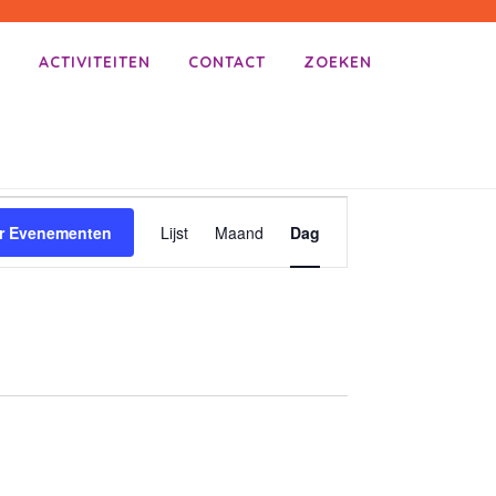
E
ACTIVITEITEN
CONTACT
ZOEKEN
E
r Evenementen
Lijst
Maand
Dag
V
E
N
E
M
E
N