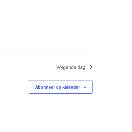
T
W
E
E
R
G
A
Volgende dag
V
E
Abonneer op kalender
N
N
A
V