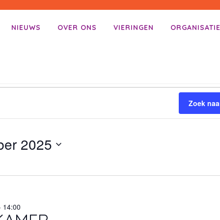
NIEUWS
OVER ONS
VIERINGEN
ORGANISATI
enu
ar inhoud
Zoek naa
ber 2025
-
14:00