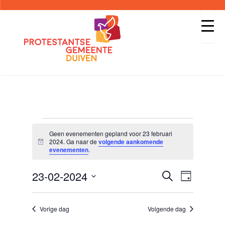
Evenementen
Geen evenementen gepland voor 23 februari
2024. Ga naar de
volgende aankomende
B
evenementen
.
in
e
r
i
E
23-02-2024
Z
23
c
E
D
V
o
h
E
a
S
e
t
N
g
e
februari
k
E
v
Vorige dag
Volgende dag
l
e
M
n
E
e