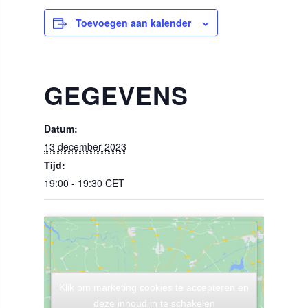
Toevoegen aan kalender
GEGEVENS
Datum:
13 december 2023
Tijd:
19:00 - 19:30
CET
Klik om marketing cookies te accepteren en
Klik om marketing cookies te accepteren en
deze inhoud in te schakelen
deze inhoud in te schakelen