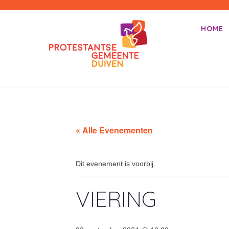
PKN-Duiven
HOME
Primair m
Spring na
« Alle Evenementen
Dit evenement is voorbij.
VIERING