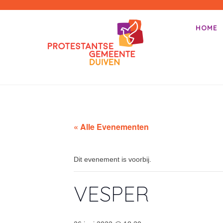
PKN-Duiven
HOME
Primair m
Spring na
« Alle Evenementen
Dit evenement is voorbij.
VESPER