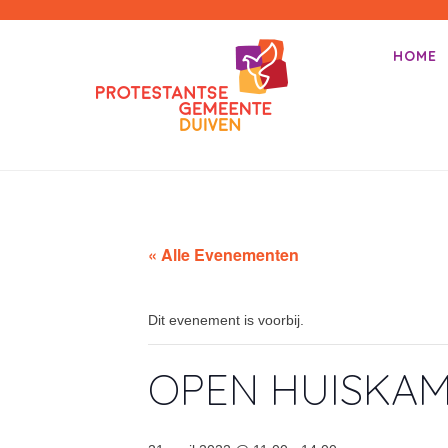
PKN-Duiven
HOME
Primair m
Spring na
« Alle Evenementen
Dit evenement is voorbij.
OPEN HUISKA