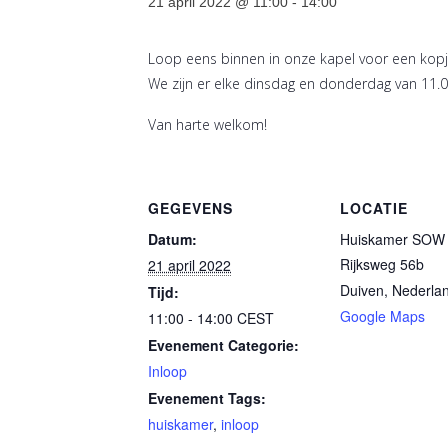
21 april 2022 @ 11:00
-
14:00
Loop eens binnen in onze kapel voor een kopje
We zijn er elke dinsdag en donderdag van 11.0
Van harte welkom!
GEGEVENS
LOCATIE
Datum:
Huiskamer SOW 
Rijksweg 56b
21 april 2022
Duiven
,
Nederla
Tijd:
Google Maps
11:00 - 14:00
CEST
Evenement Categorie:
Inloop
Evenement Tags:
huiskamer
,
inloop