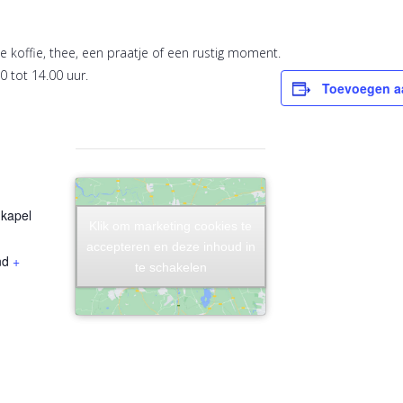
 koffie, thee, een praatje of een rustig moment.
0 tot 14.00 uur.
Toevoegen a
kapel
Klik om marketing cookies te
Klik om marketing cookies te
accepteren en deze inhoud in
accepteren en deze inhoud in
nd
+
te schakelen
te schakelen