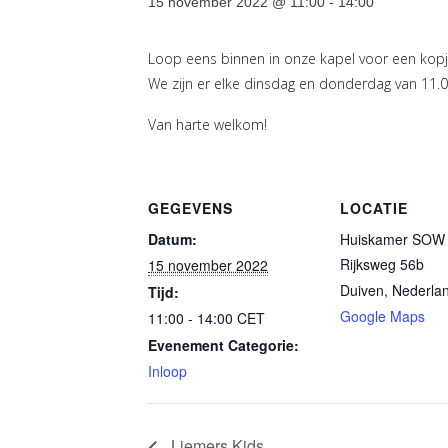
15 november 2022 @ 11:00
-
14:00
Loop eens binnen in onze kapel voor een kopje
We zijn er elke dinsdag en donderdag van 11.0
Van harte welkom!
GEGEVENS
LOCATIE
Datum:
Huiskamer SOW 
Rijksweg 56b
15 november 2022
Duiven
,
Nederla
Tijd:
Google Maps
11:00 - 14:00
CET
Evenement Categorie:
Inloop
Liemers Kids