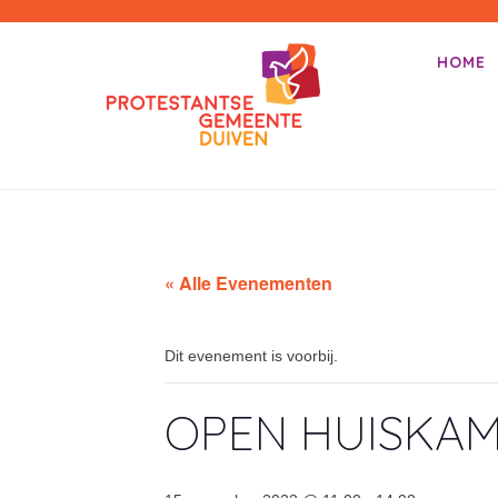
PKN-Duiven
HOME
Primair m
Spring na
« Alle Evenementen
Dit evenement is voorbij.
OPEN HUISKA