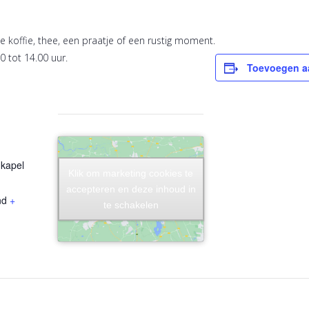
 koffie, thee, een praatje of een rustig moment.
0 tot 14.00 uur.
Toevoegen a
kapel
Klik om marketing cookies te
Klik om marketing cookies te
accepteren en deze inhoud in
accepteren en deze inhoud in
nd
+
te schakelen
te schakelen