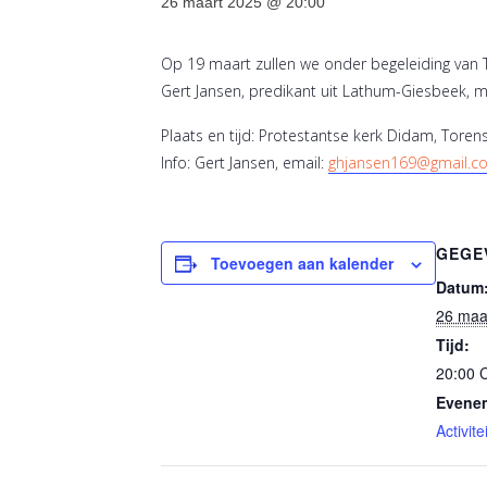
26 maart 2025 @ 20:00
Op 19 maart zullen we onder begeleiding van 
Gert Jansen, predikant uit Lathum-Giesbeek, me
Plaats en tijd: Protestantse kerk Didam, Toren
Info: Gert Jansen, email:
ghjansen169@gmail.c
GEGE
Toevoegen aan kalender
Datum
26 maa
Tijd:
20:00
Evenem
Activitei