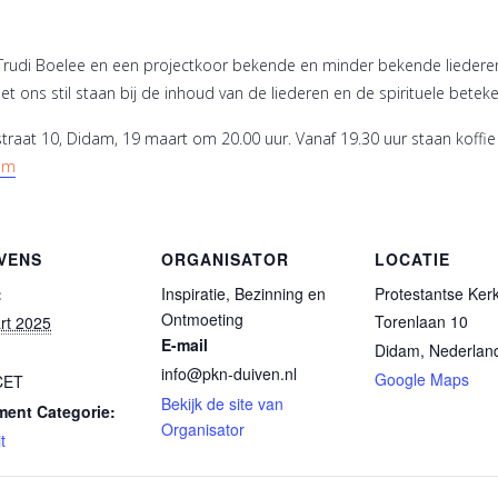
Trudi Boelee en een projectkoor bekende en minder bekende liedere
t ons stil staan bij de inhoud van de liederen en de spirituele betek
straat 10, Didam, 19 maart om 20.00 uur. Vanaf 19.30 uur staan koffie 
om
VENS
ORGANISATOR
LOCATIE
:
Inspiratie, Bezinning en
Protestantse Ker
Ontmoeting
Torenlaan 10
rt 2025
E-mail
Didam
,
Nederlan
info@pkn-duiven.nl
Google Maps
CET
Bekijk de site van
ent Categorie:
Organisator
t