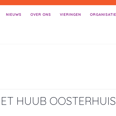
NIEUWS
OVER ONS
VIERINGEN
ORGANISATI
enu
ar inhoud
ET HUUB OOSTERHUIS