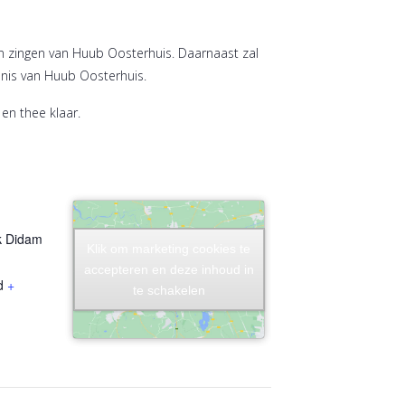
n zingen van Huub Oosterhuis. Daarnaast zal
enis van Huub Oosterhuis.
en thee klaar.
k Didam
Klik om marketing cookies te
Klik om marketing cookies te
accepteren en deze inhoud in
accepteren en deze inhoud in
d
+
te schakelen
te schakelen