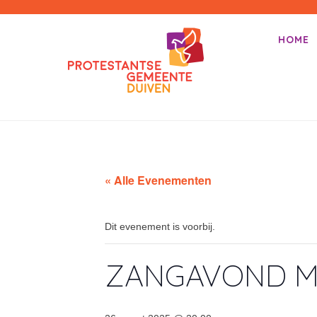
PKN-Duiven
HOME
Primair m
Spring na
« Alle Evenementen
Dit evenement is voorbij.
ZANGAVOND M