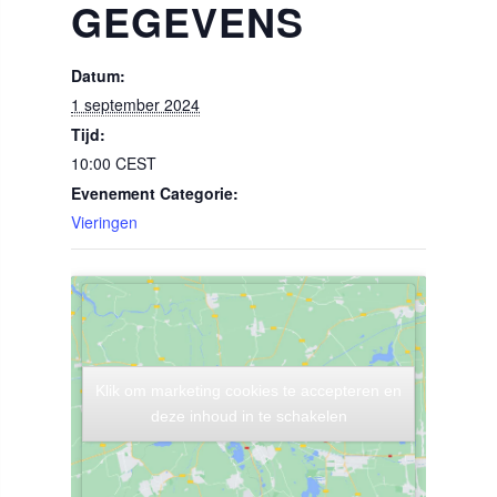
GEGEVENS
Datum:
1 september 2024
Tijd:
10:00
CEST
Evenement Categorie:
Vieringen
Klik om marketing cookies te accepteren en
Klik om marketing cookies te accepteren en
deze inhoud in te schakelen
deze inhoud in te schakelen