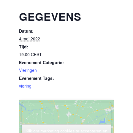
GEGEVENS
Datum:
4 mei 2022
Tijd:
19:00
CEST
Evenement Categorie:
Vieringen
Evenement Tags:
viering
Klik om marketing cookies te accepteren en
Klik om marketing cookies te accepteren en