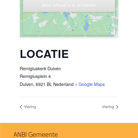
deze inhoud in te schakelen
deze inhoud in te schakelen
LOCATIE
Remigiuskerk Duiven
Remigiusplein 4
Duiven
,
6921 BL
Nederland
+ Google Maps
Viering
Viering
ANBI Gemeente