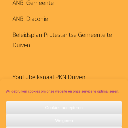
ANBI Gemeente
ANBI Diaconie
Beleidsplan Protestantse Gemeente te
Duiven
YouTube kanaal PKN Duiven
Disclaimer
Wij gebruiken cookies om onze website en onze service te optimaliseren.
Cookies accepteren
PKN
Weigeren
Meldpunt seksueel misbruik