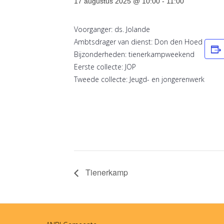
17 augustus 2025 @ 10:00
-
11:00
Voorganger: ds. Jolande
Ambtsdrager van dienst: Don den Hoed
Bijzonderheden: tienerkampweekend
Eerste collecte: JOP
Tweede collecte: Jeugd- en jongerenwerk
Tienerkamp