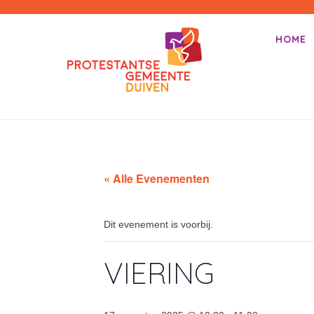
PKN-Duiven
HOME
Primair m
Spring na
« Alle Evenementen
Dit evenement is voorbij.
VIERING