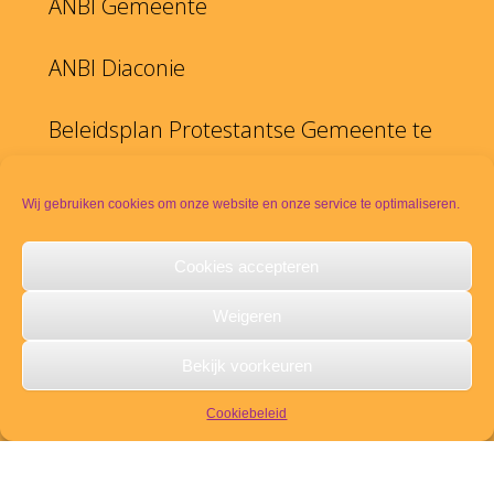
ANBI Gemeente
ANBI Diaconie
Beleidsplan Protestantse Gemeente te
Duiven
Wij gebruiken cookies om onze website en onze service te optimaliseren.
Cookies accepteren
YouTube kanaal PKN Duiven
Weigeren
Disclaimer
Bekijk voorkeuren
PKN
Cookiebeleid
Meldpunt seksueel misbruik