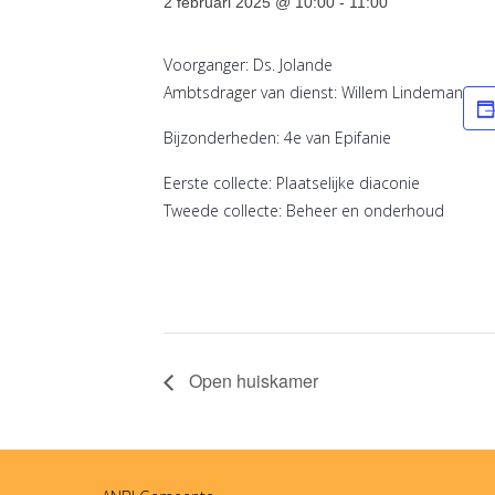
2 februari 2025 @ 10:00
-
11:00
Voorganger: Ds. Jolande
Ambtsdrager van dienst: Willem Lindeman
Bijzonderheden: 4e van Epifanie
Eerste collecte: Plaatselijke diaconie
Tweede collecte: Beheer en onderhoud
Open huiskamer