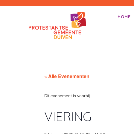
PKN-Duiven
HOME
Primair m
Spring na
« Alle Evenementen
Dit evenement is voorbij.
VIERING