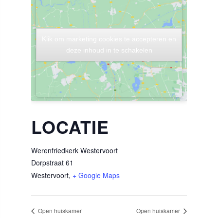
Klik om marketing cookies te accepteren en
Klik om marketing cookies te accepteren en
deze inhoud in te schakelen
deze inhoud in te schakelen
LOCATIE
Werenfriedkerk Westervoort
Dorpstraat 61
Westervoort
,
+ Google Maps
Open huiskamer
Open huiskamer