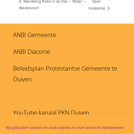
Open
Wandeling Poten in de Klei – ‘Water’ –
Westervoort
huiskamer
ANBI Gemeente
ANBI Diaconie
Beleidsplan Protestantse Gemeente te
Duiven
YouTube kanaal PKN Duiven
Disclaimer
Wij gebruiken cookies om onze website en onze service te optimaliseren.