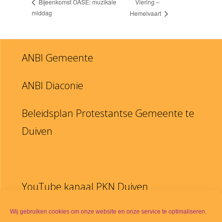
Viering –
Bijeenkomst OASE: muzikale
middag
Hemelvaart
ANBI Gemeente
ANBI Diaconie
Beleidsplan Protestantse Gemeente te
Duiven
YouTube kanaal PKN Duiven
Disclaimer
Wij gebruiken cookies om onze website en onze service te optimaliseren.