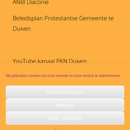
ANBI Diaconie
Beleidsplan Protestantse Gemeente te
Duiven
YouTube kanaal PKN Duiven
Disclaimer
Wij gebruiken cookies om onze website en onze service te optimaliseren.
Cookies accepteren
PKN
Weigeren
Meldpunt seksueel misbruik
Bekijk voorkeuren
Copyright © 2021
PKN-Duiven
Alle rechten voorbehouden.