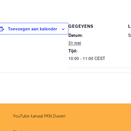
GEGEVENS
L
Toevoegen aan kalender
Datum:
S
31 mei
Tijd:
10:00 - 11:00
CEST
YouTube kanaal PKN Duiven