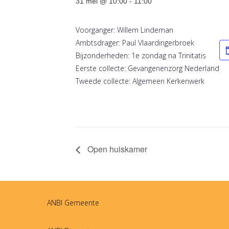
31 mei @ 10:00
-
11:00
Voorganger: Willem Lindeman
Ambtsdrager: Paul Vlaardingerbroek
Bijzonderheden: 1e zondag na Trinitatis
Eerste collecte: Gevangenenzorg Nederland
Tweede collecte: Algemeen Kerkenwerk
Open huiskamer
ANBI Gemeente