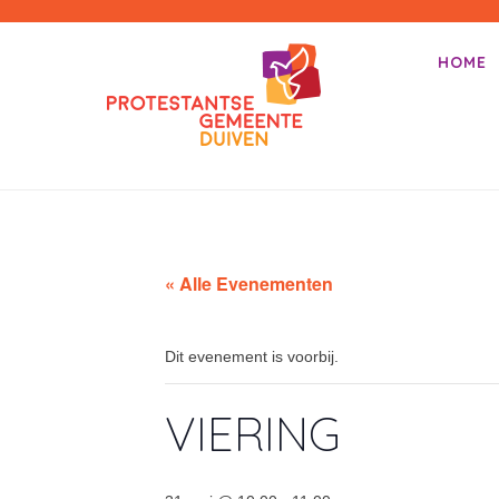
PKN-Duiven
HOME
Primair m
Spring na
« Alle Evenementen
Dit evenement is voorbij.
VIERING