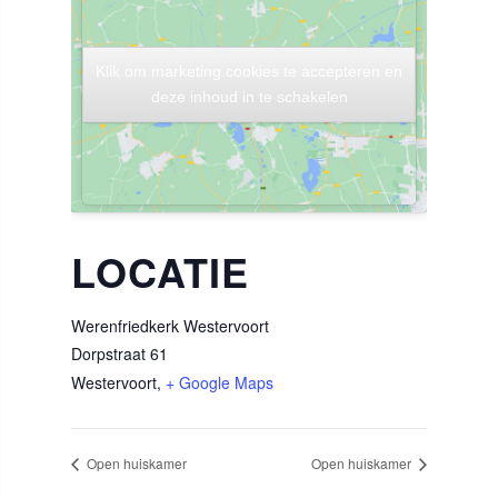
Klik om marketing cookies te accepteren en
Klik om marketing cookies te accepteren en
deze inhoud in te schakelen
deze inhoud in te schakelen
LOCATIE
Werenfriedkerk Westervoort
Dorpstraat 61
Westervoort
,
+ Google Maps
Open huiskamer
Open huiskamer