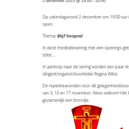
2 december 2023 @ 19:00
-
20:00
Op zaterdagavond 2 december om 19.00 uur is e
open.
Thema:
Blijf hoopvol
In deze meditatieviering met een openings-geb
stilte….
In aanloop naar de viering worden een paar r
dirigent/organist/koorleider Regina Witte.
De repetitieavonden voor dit gelegenheidskoor
van 3, 10 en 17 november. Wees welkom! Het 
gezamenlijk een broodje.