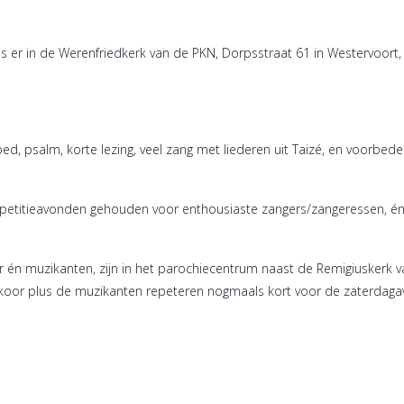
r in de Werenfriedkerk van de PKN, Dorpsstraat 61 in Westervoort, ee
ed, psalm, korte lezing, veel zang met liederen uit Taizé, en voorbed
epetitieavonden gehouden voor enthousiaste zangers/zangeressen, én
 én muzikanten, zijn in het parochiecentrum naast de Remigiuskerk va
koor plus de muzikanten repeteren nogmaals kort voor de zaterdaga