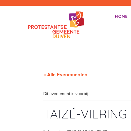
PKN-Duiven
HOME
Primair m
Spring na
« Alle Evenementen
Dit evenement is voorbij.
TAIZÉ-VIERIN