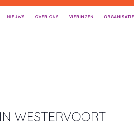
NIEUWS
OVER ONS
VIERINGEN
ORGANISATI
enu
ar inhoud
G IN WESTERVOORT