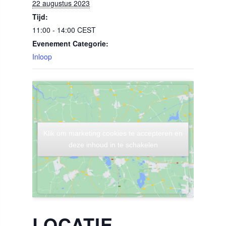
22 augustus 2023
Tijd:
11:00 - 14:00
CEST
Evenement Categorie:
Inloop
Klik om marketing cookies te accepteren en
Klik om marketing cookies te accepteren en
deze inhoud in te schakelen
deze inhoud in te schakelen
LOCATIE