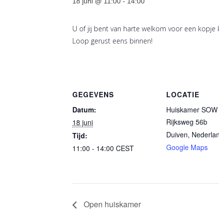
18 juni @ 11:00
-
14:00
U of jij bent van harte welkom voor een kopje 
Loop gerust eens binnen!
GEGEVENS
LOCATIE
Datum:
Huiskamer SOW 
Rijksweg 56b
18 juni
Duiven
,
Nederla
Tijd:
Google Maps
11:00 - 14:00
CEST
Open huiskamer