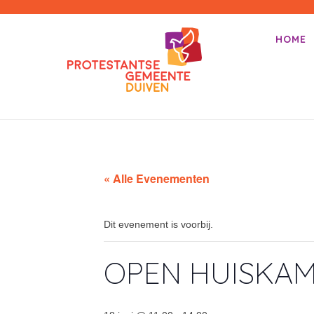
PKN-Duiven
HOME
Primair m
Spring na
« Alle Evenementen
Dit evenement is voorbij.
OPEN HUISKA