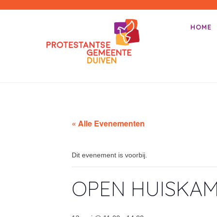
PKN-Duiven
HOME
Primair m
Spring na
« Alle Evenementen
Dit evenement is voorbij.
OPEN HUISKA