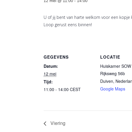
12 mei @ 11:00
-
14:00
U of jij bent van harte welkom voor een kopje 
Loop gerust eens binnen!
GEGEVENS
LOCATIE
Datum:
Huiskamer SOW 
Rijksweg 56b
12 mei
Duiven
,
Nederla
Tijd:
Google Maps
11:00 - 14:00
CEST
Viering