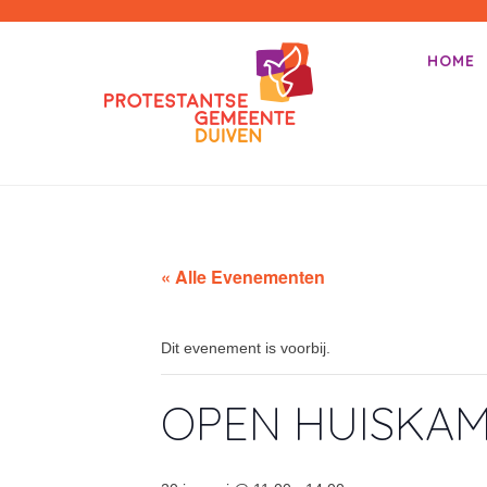
PKN-Duiven
HOME
Primair m
Spring na
« Alle Evenementen
Dit evenement is voorbij.
OPEN HUISKA