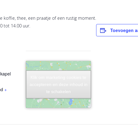
 koffie, thee, een praatje of een rustig moment.
0 tot 14.00 uur.
Toevoegen a
kapel
Klik om marketing cookies te
Klik om marketing cookies te
accepteren en deze inhoud in
accepteren en deze inhoud in
nd
+
te schakelen
te schakelen