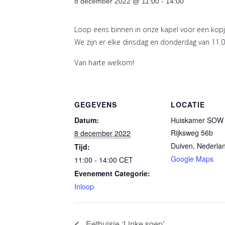
8 december 2022 @ 11:00
-
14:00
Loop eens binnen in onze kapel voor een kopje
We zijn er elke dinsdag en donderdag van 11.0
Van harte welkom!
GEGEVENS
LOCATIE
Datum:
Huiskamer SOW 
Rijksweg 56b
8 december 2022
Duiven
,
Nederla
Tijd:
Google Maps
11:00 - 14:00
CET
Evenement Categorie:
Inloop
Eethuisje ‘Linke soep’