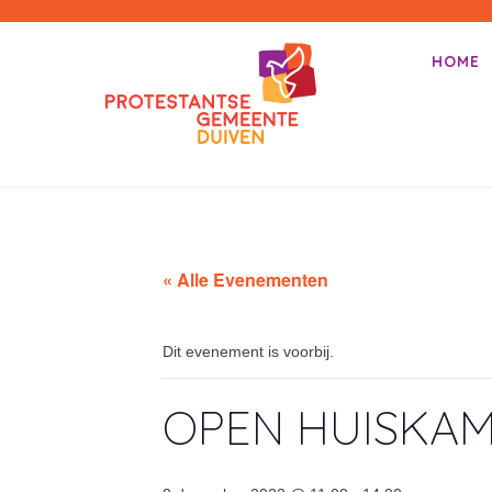
PKN-Duiven
HOME
Primair m
Spring na
« Alle Evenementen
Dit evenement is voorbij.
OPEN HUISKA