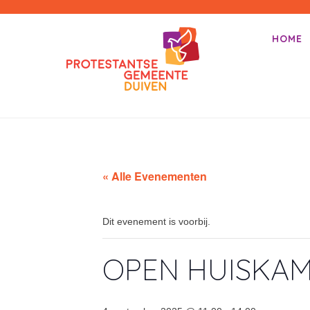
PKN-Duiven
HOME
Primair m
Spring na
« Alle Evenementen
Dit evenement is voorbij.
OPEN HUISKA