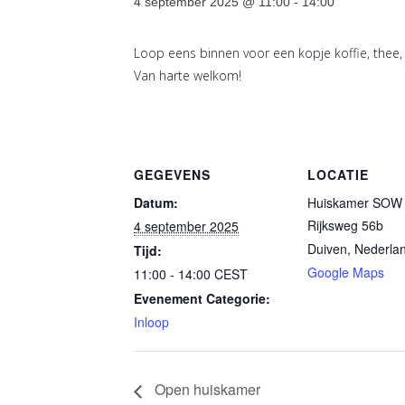
4 september 2025 @ 11:00
-
14:00
Loop eens binnen voor een kopje koffie, thee,
Van harte welkom!
GEGEVENS
LOCATIE
Datum:
Huiskamer SOW 
Rijksweg 56b
4 september 2025
Duiven
,
Nederla
Tijd:
Google Maps
11:00 - 14:00
CEST
Evenement Categorie:
Inloop
Open huiskamer