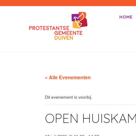
PKN-Duiven
HOME
Primair m
Spring na
« Alle Evenementen
Dit evenement is voorbij.
OPEN HUISKA