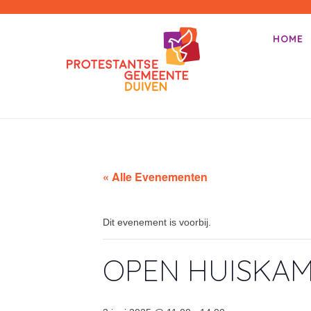
PKN-Duiven
HOME
Primair m
Spring na
« Alle Evenementen
Dit evenement is voorbij.
OPEN HUISKA