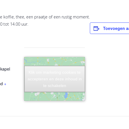
 koffie, thee, een praatje of een rustig moment.
0 tot 14.00 uur.
Toevoegen a
kapel
Klik om marketing cookies te
Klik om marketing cookies te
accepteren en deze inhoud in
accepteren en deze inhoud in
nd
+
te schakelen
te schakelen