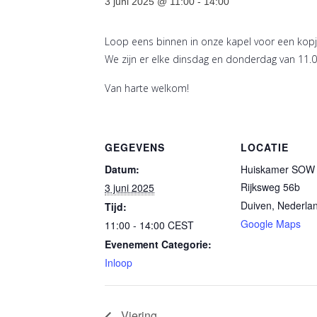
3 juni 2025 @ 11:00
-
14:00
Loop eens binnen in onze kapel voor een kopje
We zijn er elke dinsdag en donderdag van 11.0
Van harte welkom!
GEGEVENS
LOCATIE
Datum:
Huiskamer SOW 
Rijksweg 56b
3 juni 2025
Duiven
,
Nederla
Tijd:
Google Maps
11:00 - 14:00
CEST
Evenement Categorie:
Inloop
Viering