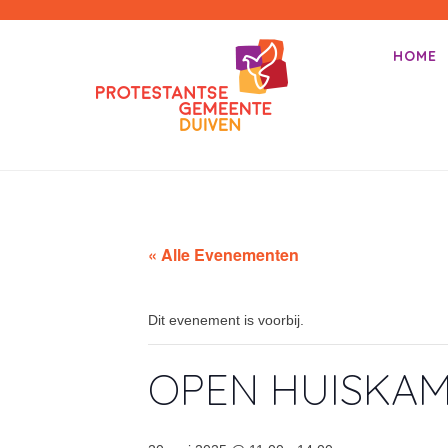
PKN-Duiven
HOME
Primair m
Spring na
« Alle Evenementen
Dit evenement is voorbij.
OPEN HUISKA