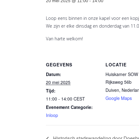
20 mei 2025 @ 11:00
-
14:00
Loop eens binnen in onze kapel voor een kopje
We zijn er elke dinsdag en donderdag van 11.0
Van harte welkom!
GEGEVENS
LOCATIE
Datum:
Huiskamer SOW 
Rijksweg 56b
20 mei 2025
Duiven
,
Nederla
Tijd:
Google Maps
11:00 - 14:00
CEST
Evenement Categorie:
Inloop
Historisch stadswandeling door Does