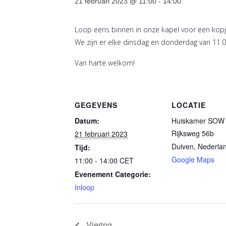
21 februari 2023 @ 11:00
-
14:00
Loop eens binnen in onze kapel voor een kopje
We zijn er elke dinsdag en donderdag van 11.0
Van harte welkom!
GEGEVENS
LOCATIE
Datum:
Huiskamer SOW 
Rijksweg 56b
21 februari 2023
Duiven
,
Nederla
Tijd:
Google Maps
11:00 - 14:00
CET
Evenement Categorie:
Inloop
Viering