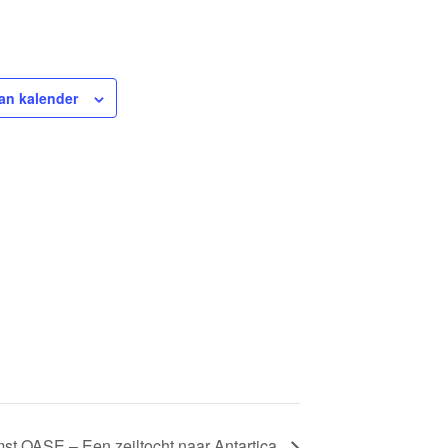
an kalender
st OASE – Een zeiltocht naar Antartica