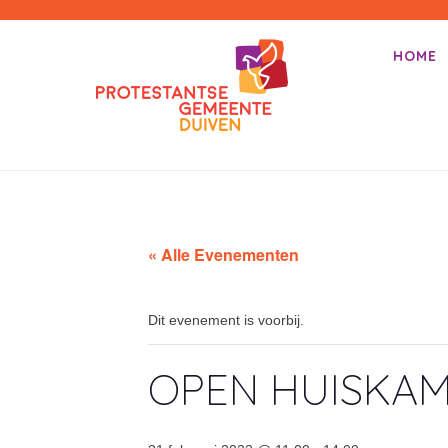
PKN-Duiven
HOME
Primair m
Spring na
« Alle Evenementen
Dit evenement is voorbij.
OPEN HUISKA