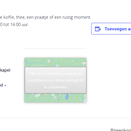
 koffie, thee, een praatje of een rustig moment.
0 tot 14.00 uur.
Toevoegen a
kapel
Klik om marketing cookies te
Klik om marketing cookies te
accepteren en deze inhoud in
accepteren en deze inhoud in
nd
+
te schakelen
te schakelen
Bijeenkom