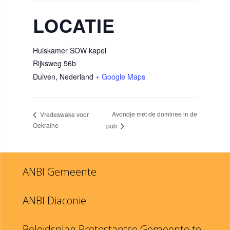
LOCATIE
Huiskamer SOW kapel
Rijksweg 56b
Duiven
,
Nederland
+ Google Maps
Avondje met de dominee in de
Vredeswake voor
Oekraïne
pub
ANBI Gemeente
ANBI Diaconie
Beleidsplan Protestantse Gemeente te