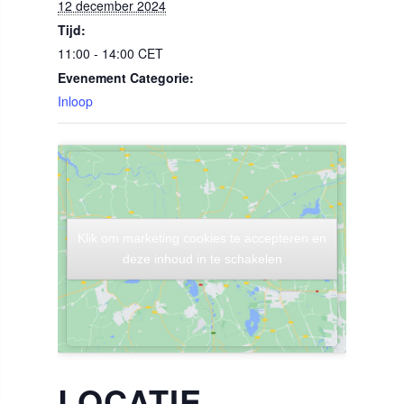
12 december 2024
Tijd:
11:00 - 14:00
CET
Evenement Categorie:
Inloop
Klik om marketing cookies te accepteren en
Klik om marketing cookies te accepteren en
deze inhoud in te schakelen
deze inhoud in te schakelen
LOCATIE