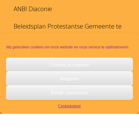
ANBI Diaconie
Beleidsplan Protestantse Gemeente te
Duiven
Wij gebruiken cookies om onze website en onze service te optimaliseren.
Cookies accepteren
YouTube kanaal PKN Duiven
Weigeren
Disclaimer
Bekijk voorkeuren
PKN
Cookiebeleid
Meldpunt seksueel misbruik