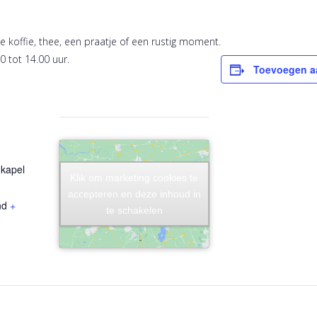
 koffie, thee, een praatje of een rustig moment.
0 tot 14.00 uur.
Toevoegen a
kapel
Klik om marketing cookies te
Klik om marketing cookies te
accepteren en deze inhoud in
accepteren en deze inhoud in
nd
+
te schakelen
te schakelen