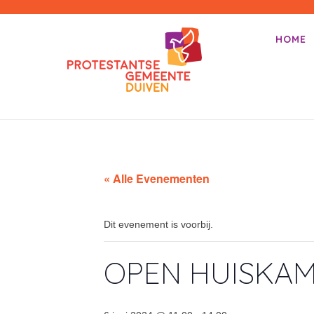
PKN-Duiven
HOME
Primair m
Spring na
« Alle Evenementen
Dit evenement is voorbij.
OPEN HUISKA