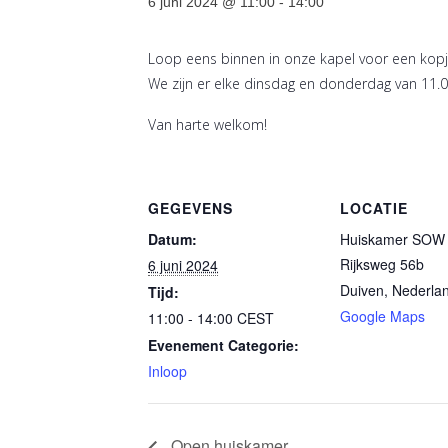
6 juni 2024 @ 11:00
-
14:00
Loop eens binnen in onze kapel voor een kopje
We zijn er elke dinsdag en donderdag van 11.0
Van harte welkom!
GEGEVENS
LOCATIE
Datum:
Huiskamer SOW 
Rijksweg 56b
6 juni 2024
Duiven
,
Nederla
Tijd:
Google Maps
11:00 - 14:00
CEST
Evenement Categorie:
Inloop
Open huiskamer