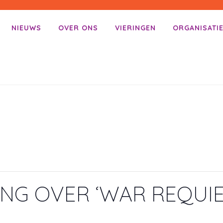
NIEUWS
OVER ONS
VIERINGEN
ORGANISATI
enu
ar inhoud
ING OVER ‘WAR REQUIE