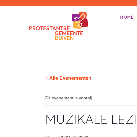
PKN-Duiven
HOME
Primair m
Spring na
« Alle Evenementen
Dit evenement is voorbij.
MUZIKALE LEZ