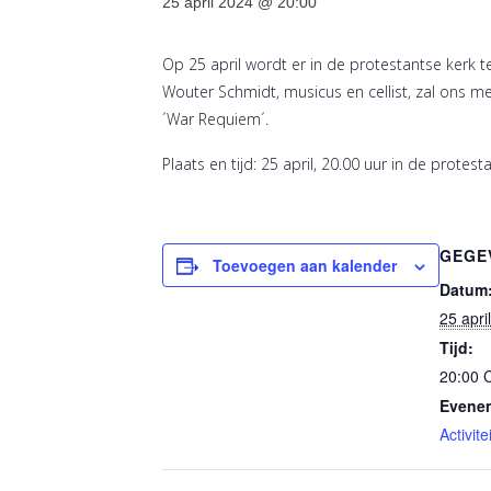
25 april 2024 @ 20:00
Op 25 april wordt er in de protestantse kerk 
Wouter Schmidt, musicus en cellist, zal ons me
´War Requiem´.
Plaats en tijd: 25 april, 20.00 uur in de protes
GEGE
Toevoegen aan kalender
Datum
25 apri
Tijd:
20:00
Evenem
Activitei