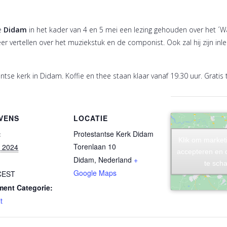
te
Didam
in het kader van 4 en 5 mei een lezing gehouden over het ´
er vertellen over het muziekstuk en de componist. Ook zal hij zijn in
tantse kerk in Didam. Koffie en thee staan klaar vanaf 19.30 uur. Gratis
VENS
LOCATIE
:
Protestantse Kerk Didam
Klik om market
Klik om market
Torenlaan 10
l 2024
accepteren en 
accepteren en 
Didam
,
Nederland
+
te sch
te sch
Google Maps
CEST
ent Categorie:
t