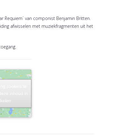
War Requiem´ van componist Benjamin Britten.
leiding afwisselen met muziekfragmenten uit het
 toegang.
ing cookies te
ing cookies te
deze inhoud in
deze inhoud in
akelen
akelen