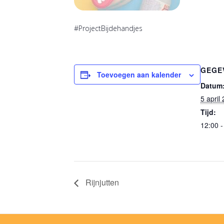
#ProjectBijdehandjes
GEGE
Toevoegen aan kalender
Datum
5 april
Tijd:
12:00 
Rijnjutten