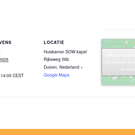
VENS
LOCATIE
:
Huiskamer SOW kapel
Klik om market
Klik om market
Rijksweg 56b
 2025
accepteren en 
accepteren en 
Duiven
,
Nederland
+
te sch
te sch
Google Maps
- 14:00
CEST