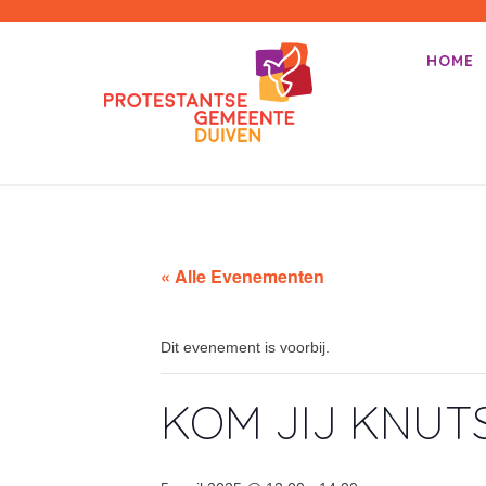
PKN-Duiven
HOME
Primair m
Spring na
« Alle Evenementen
Dit evenement is voorbij.
KOM JIJ KNUT