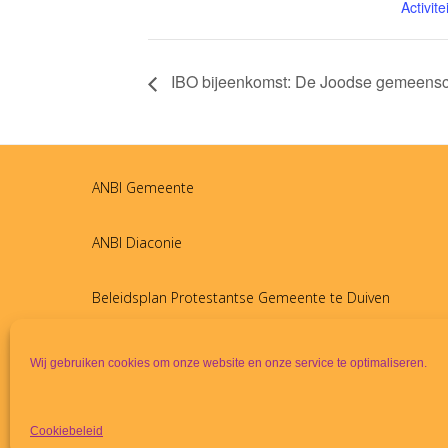
Activitei
IBO bijeenkomst: De Joodse gemeensc
ANBI Gemeente
ANBI Diaconie
Beleidsplan Protestantse Gemeente te Duiven
Wij gebruiken cookies om onze website en onze service te optimaliseren.
Cookiebeleid
Copyright © 2021
PKN-Duiven
Alle rechten voorbehouden.