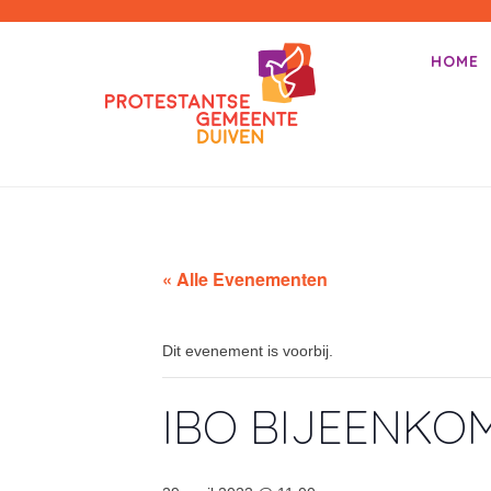
PKN-Duiven
HOME
Primair m
Spring na
« Alle Evenementen
Dit evenement is voorbij.
IBO BIJEENKO