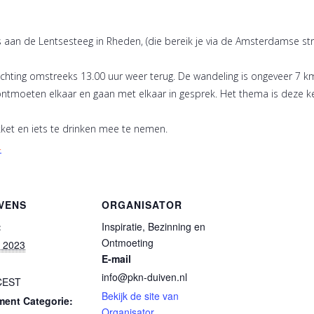
aan de Lentsesteeg in Rheden, (die bereik je via de Amsterdamse st
chting omstreeks 13.00 uur weer terug. De wandeling is ongeveer 7 km
ntmoeten elkaar en gaan met elkaar in gesprek. Het thema is deze ke
ket en iets te drinken mee te nemen.
.
VENS
ORGANISATOR
:
Inspiratie, Bezinning en
Ontmoeting
l 2023
E-mail
info@pkn-duiven.nl
CEST
Bekijk de site van
ent Categorie:
Organisator