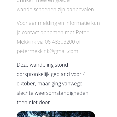
wandelschoenen zijn aanbevolen.
Voor aanmelding en informatie kun
je contact opnemen met Peter
Mekkink via 06 48303200 of
petermekkink@gmail.com
.
Deze wandeling stond
oorspronkelijk gepland voor 4
oktober, maar ging vanwege
slechte weersomstandigheden
toen niet door.